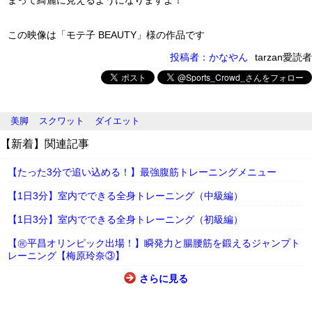
まって綺麗に見えるようになりますよ！
この映像は「モテ子 BEAUTY」様の作品です
投稿者：かなやん
tarzan愛読者
美脚
スクワット
ダイエット
【新着】関連記事
【たった3分で追い込める！】最強腹筋トレーニングメニュー
【1日3分】室内でできる全身トレーニング（中級編）
【1日3分】室内でできる全身トレーニング（初級編）
【㊗平昌オリンピック出場！】瞬発力と腸腰筋を鍛えるジャンプト
レーニング【梅原玲奈③】
さらに見る