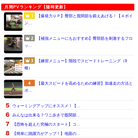
月間PVランキング【随時更新】
【爆発力ＵＰ】臀部と股関節を鍛えあげる！【４ポイ
ン…
【補強メニューにもおすすめ】臀部筋を刺激するフロ
ッ…
【練習メニュー】階段でスピードトレーニング（9
種）
【最大スピードを高めるための練習】加速走の方法と
ポ…
ウォーミングアップにオススメ！【…
みんなは出来る？ワニ歩きで股関節…
【恐怖を超えた究極のスタート】コ…
【簡単に跳躍力がアップ！】地面の…