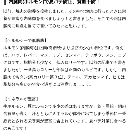
内臓肉(ホルモン)で夏バテ防止、貧血予防！
以前、焼肉の栄養を投稿しました。その中で焼肉に行ったときに栄
養が豊富な内臓肉を食べましょう！と書きました。そこで今回は内
臓肉に焦点を当てて書いてみたいと思います。
【ヘルルシーで低脂肪】
ホルモン(内臓肉)は正肉(肉)部分より脂肪の少ない部位です。例え
ば、ハツ、レバー、マメ、ミノ、センマイ、テッポウ、スジ、コブ
クロです。脂肪分も少なく、低カロリーです。以前の記事でも書き
ましたが、一番高カロリーな部位は正肉のカルビです。しかし、内
臓肉でもタン(高カロリー第３位)、テール、アカセンマイ、ヒモは
脂肪分も多いので食べ過ぎには注意しましょう。
【ミネラルが豊富】
牛ホルモン、豚ホルモンで多少の差はありますが、鉄・亜鉛・銅の
含有量が高く、汗とともにミネラルが体外に出てしまう季節に一番
必要とされる栄養素が豊富に含まれています。夏バテ対策に食べる
のも〇です！