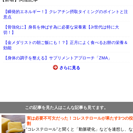
【瞬発的エネルギー！】クレアチン摂取タイミングのポイントと注
意点
【骨強化に】身長を伸ばす為に必要な栄養素【Jr世代は特に大
切！】
【金メダリストの朝ご飯にも！？】正月によく食べるお餅の栄養＆
効能
【身体の調子を整える】サプリメントアプローチ「ZMA」
さらに見る
この記事を見た人はこんな記事も見てます。
実は必要不可欠だった！コレステロールが果たす3つの役
割
“コレステロール”と聞くと「動脈硬化」などを連想し、な