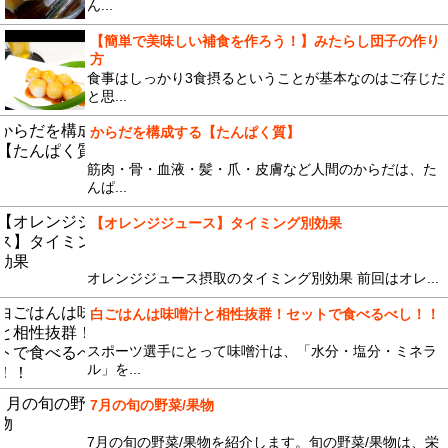
ん...
【簡単で美味しい補食を作ろう！】みたらし団子の作り
方
食事はしっかり3食摂るということが基本なのはご存じだ
と思...
からだを構成する【たんぱく質】
筋肉・骨・血液・髪・爪・皮膚など人間のからだは、た
んぱ...
【オレンジジュース】タイミング別効果
オレンジジュース摂取のタイミング別効果 前回はオレ...
白ごはんは味噌汁と相性抜群！セットで食べるべし！！
スポーツ選手にとって味噌汁は、「水分・塩分・ミネラ
ル」を...
7月の旬の野菜/果物
7月の旬の野菜/果物を紹介します。旬の野菜/果物は、栄