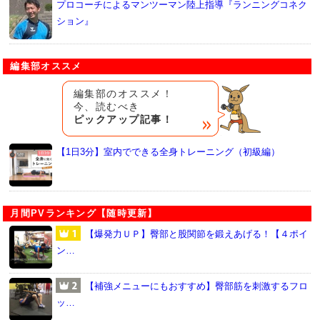
プロコーチによるマンツーマン陸上指導『ランニングコネク
ション』
編集部オススメ
編集部のオススメ！
今、読むべき
ピックアップ記事！
【1日3分】室内でできる全身トレーニング（初級編）
月間PVランキング【随時更新】
【爆発力ＵＰ】臀部と股関節を鍛えあげる！【４ポイ
ン…
【補強メニューにもおすすめ】臀部筋を刺激するフロ
ッ…