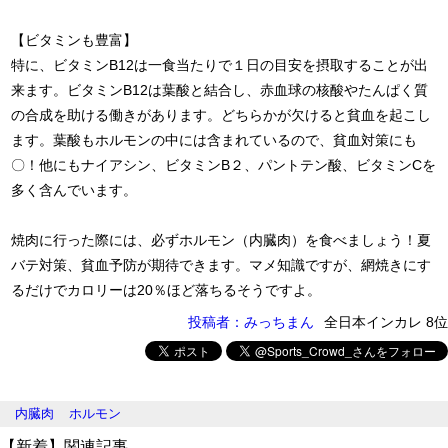
【ビタミンも豊富】
特に、ビタミンB12は一食当たりで１日の目安を摂取することが出
来ます。ビタミンB12は葉酸と結合し、赤血球の核酸やたんぱく質
の合成を助ける働きがあります。どちらかが欠けると貧血を起こし
ます。葉酸もホルモンの中には含まれているので、貧血対策にも
〇！他にもナイアシン、ビタミンB２、パントテン酸、ビタミンCを
多く含んでいます。
焼肉に行った際には、必ずホルモン（内臓肉）を食べましょう！夏
バテ対策、貧血予防が期待できます。マメ知識ですが、網焼きにす
るだけでカロリーは20％ほど落ちるそうですよ。
投稿者：みっちまん
全日本インカレ 8位
内臓肉
ホルモン
【新着】関連記事