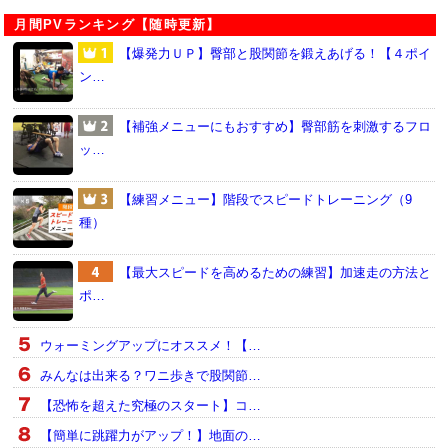
月間PVランキング【随時更新】
【爆発力ＵＰ】臀部と股関節を鍛えあげる！【４ポイ
ン…
【補強メニューにもおすすめ】臀部筋を刺激するフロ
ッ…
【練習メニュー】階段でスピードトレーニング（9
種）
【最大スピードを高めるための練習】加速走の方法と
ポ…
ウォーミングアップにオススメ！【…
みんなは出来る？ワニ歩きで股関節…
【恐怖を超えた究極のスタート】コ…
【簡単に跳躍力がアップ！】地面の…