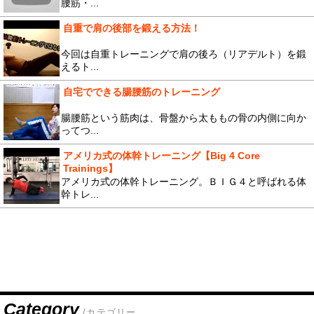
腰筋・...
自重で肩の後部を鍛える方法！
今回は自重トレーニングで肩の後ろ（リアデルト）を鍛
えるト...
自宅でできる腸腰筋のトレーニング
腸腰筋という筋肉は、骨盤から太ももの骨の内側に向か
ってつ...
アメリカ式の体幹トレーニング【Big 4 Core
Trainings】
アメリカ式の体幹トレーニング。ＢＩＧ４と呼ばれる体
幹トレ...
Category
/カテゴリー