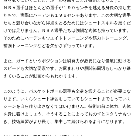
点を取りにいくことと、ボールを回すことが役割となります。
ＮＢＡ選手はほとんどの選手が１９０センチを越える身長の持ち主
たちで、実際にハーデンも１９６センチあります。この大柄な選手
たちと競り合いながら得点をとるためにはシュートスキルを磨くだ
けでは足りません。ＮＢＡ選手たちは強靭な肉体も持っています。
そのためにハーデンもウエイトトレーニングや筋力トレーニング、
補強トレーニングなどを欠かさず行っています。
また、ガードというポジションは瞬発力が必要になり俊敏に動ける
スピードも大切な要素です。お尻まわりや股関節周辺もしっかり鍛
えていることが動画からもわかります。
このように、バスケットボール選手も全身を鍛えることが必要にな
ります。いくらシュート練習をしていてもシュートまでもっていく
シーンを自ら作り出さなくてはいけません。技術の前に体力、肉体
を身に着けましょう。そうすることによっておのずとスタミナもつ
き、技術練習がより長く、集中して続けられるようになります。