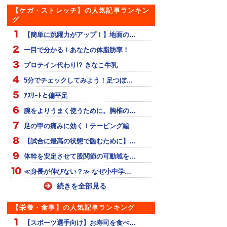
【ケガ・ストレッチ】の人気記事ランキン
グ
【簡単に跳躍力がアップ！】地面の…
一目で分かる！あなたの体脂肪率！
プロテイン代わり!? きなこ牛乳
5分でチェックしてみよう！足つぼ…
ｱｽﾘｰﾄと偏平足
腕をよりうまく使うために。胸椎の…
足の甲の痛みに効く！テーピング編
【試合に最高の状態で臨むために】…
体幹を安定させて股関節の可動域を…
≪身長が伸びない？≫ なぜ小中学…
続きを全部見る
【栄養・食事】の人気記事ランキング
【スポーツ選手向け】お寿司を食べ…