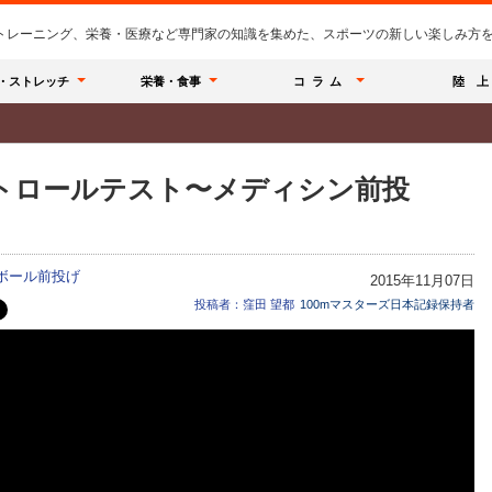
のトレーニング、栄養・医療など専門家の知識を集めた、スポーツの新しい楽しみ方を提
・ストレッチ
栄養・食事
コラム
陸 上
トロールテスト〜メディシン前投
ボール前投げ
2015年11月07日
投稿者：窪田 望都
100mマスターズ日本記録保持者