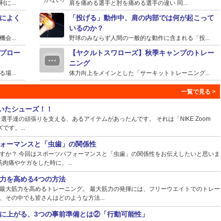
...
肩を痛める選手と肘を痛める選手の違い 同...
によく
「投げる」動作中、肩の内部では何が起こって
いるのか？
...
野球のみならず人間の一般的な動作に含まれる「投...
プロー
【ヤクルトスワローズ】秋季キャンプのトレー
ニング
...
体力向上をメインとした「サーキットトレーニング...
ていたシューズ！！
手達の頑張りを支える、あるアイテムがあったんです。 それは「NIKE Zoom
ズです。...
ォーマンスと「虫歯」の関係性
すか？ 今回はスポーツパフォーマンスと「虫歯」の関係性をお伝えしたいと思いま
肉痛やケガをした時に、...
力を高める4つの方法
最大筋力を高めるトレーニング。 最大筋力の発揮には、フリーウエイトでのトレー
その中でも皆さんはどのような方法...
に上がる、3つの事前準備とは②「行動可能性」