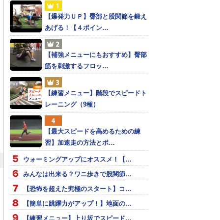
【爆発力ＵＰ】臀部と股関節を鍛え
あげる！【４ポイン…
【補強メニューにもおすすめ】臀部
筋を刺激するフロッ…
【練習メニュー】階段でスピードト
レーニング（9種）
【最大スピードを高めるための練
習】加速走の方法とポ…
ウォーミングアップにオススメ！【…
みんなは出来る？ワニ歩きで股関節…
【恐怖を超えた究極のスタート】コ…
【簡単に跳躍力がアップ！】地面の…
【練習メニュー】上り坂でスピード…