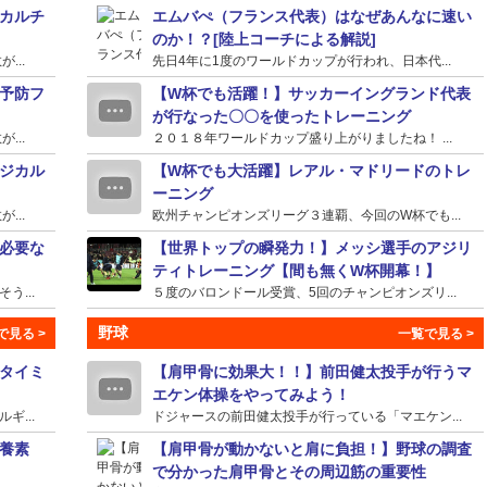
カルチ
エムバぺ（フランス代表）はなぜあんなに速い
のか！？[陸上コーチによる解説]
...
先日4年に1度のワールドカップが行われ、日本代...
予防フ
【W杯でも活躍！】サッカーイングランド代表
が行なった〇〇を使ったトレーニング
...
２０１８年ワールドカップ盛り上がりましたね！ ...
ジカル
【W杯でも大活躍】レアル・マドリードのトレ
ーニング
...
欧州チャンピオンズリーグ３連覇、今回のW杯でも...
必要な
【世界トップの瞬発力！】メッシ選手のアジリ
ティトレーニング【間も無くW杯開幕！】
...
５度のバロンドール受賞、5回のチャンピオンズリ...
野球
タイミ
【肩甲骨に効果大！！】前田健太投手が行うマ
エケン体操をやってみよう！
...
ドジャースの前田健太投手が行っている「マエケン...
養素
【肩甲骨が動かないと肩に負担！】野球の調査
で分かった肩甲骨とその周辺筋の重要性