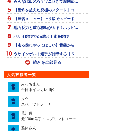
みんなは出来る？ワニ歩きで股関節…
【恐怖を超えた究極のスタート】コ…
【練習メニュー】上り坂でスピード…
地面反力と重心移動がカギ！ホッピ…
ハサミ跳びで2m越え！走高跳び
【走る前にやってほしい】骨盤から…
ウサインボルト選手が指導する【５…
続きを全部見る
人気投稿者一覧
みっちまん
全日本インカレ 8位
タツ
スポーツトレーナー
荒川優
元100m選手：スプリントコーチ
整体さん