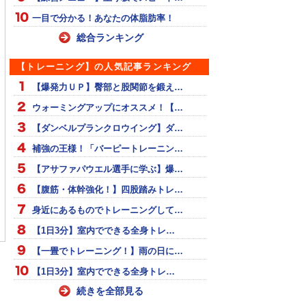
一目で分かる！あなたの体脂肪率！
総合ランキング
【トレーニング】の人気記事ランキング
【爆発力ＵＰ】臀部と股関節を鍛え…
ウォーミングアップにオススメ！【…
【ダンベルプランクロウイング】ダ…
補強の王様！「バーピートレーニン…
【アサファパウエル選手に学ぶ】爆…
【腹筋・体幹強化！】四股踏みトレ…
手 コーナーSD解説
全身を上手く使って前へ
ラダーでランニングフォ
身近にあるものでトレーニングして…
進もう！【バウンディン
ーム作り
【1日3分】室内でできる全身トレ…
グ】
【一畳でトレーニング！】雨の日に…
【1日3分】室内でできる全身トレ…
続きを全部見る