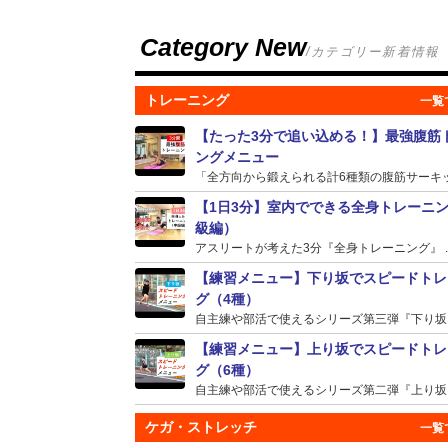
Category New
/カテゴリー新着情報
トレーニング
【たった3分で追い込める！】最強腹筋
ングメニュー
「全方向から鍛えられる計6種類の腹筋サーキット
【1日3分】室内でできる全身トレーニ
級編）
アスリートが考えた3分『全身トレーニング』 ..
【練習メニュー】下り坂でスピードトレ
グ（4種）
自主練や部活で使えるシリーズ第三弾『下り坂』の
【練習メニュー】上り坂でスピードトレ
グ（6種）
自主練や部活で使えるシリーズ第二弾『上り坂』の
ケガ・ストレッチ