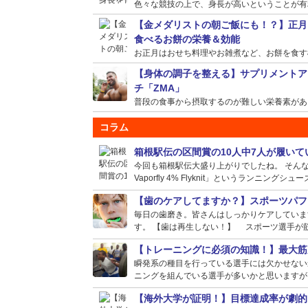
色々な競技の上で、身長が高いということが有利に
【金メダリストの朝ご飯にも！？】正月
食べるお餅の栄養＆効能
お正月はおせち料理やお雑煮など、お餅を食す機会
【身体の調子を整える】サプリメントア
チ「ZMA」
普段の食事から摂取するのが難しい栄養素がある場
コラム
箱根駅伝の区間賞の10人中7人が履い
今回も箱根駅伝大盛り上がりでしたね。 そんな選
Vaporfly 4% Flyknit」というランニングシュー
【歯のケアしてますか？】スポーツパフ
毎日の歯磨き。皆さんはしっかりケアしていま
す。 【歯は再生しない！】 スポーツ選手が筋
【トレーニングに必須の知識！】最大筋
瞬発系の種目を行っている選手には欠かせない
ニングを組んでいる選手が多いかと思いますが、
【海外大学が証明！】目標達成率が劇的