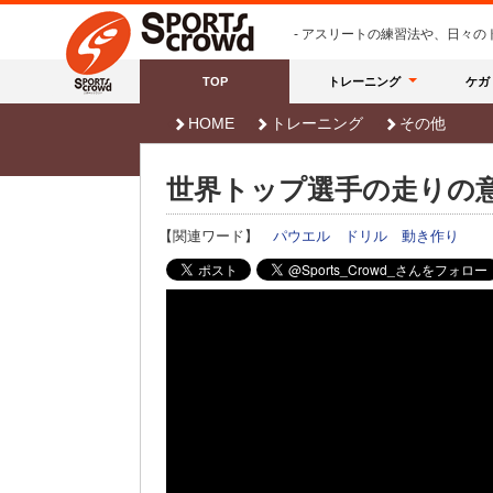
- アスリートの練習法や、日々
TOP
トレーニング
ケガ
HOME
トレーニング
その他
世界トップ選手の走りの
【関連ワード】
パウエル
ドリル
動き作り