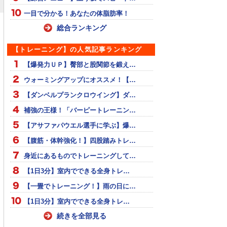
一目で分かる！あなたの体脂肪率！
総合ランキング
【トレーニング】の人気記事ランキング
【爆発力ＵＰ】臀部と股関節を鍛え…
ウォーミングアップにオススメ！【…
【ダンベルプランクロウイング】ダ…
補強の王様！「バーピートレーニン…
【アサファパウエル選手に学ぶ】爆…
【腹筋・体幹強化！】四股踏みトレ…
身近にあるものでトレーニングして…
【1日3分】室内でできる全身トレ…
【一畳でトレーニング！】雨の日に…
【1日3分】室内でできる全身トレ…
続きを全部見る
級～上級種目ま
『跳躍力アップを目指
ミニハードル走でアジリ