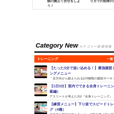
類の腕立て伏せをしよ
り方での効果の
う！
Category New
/カテゴリー新着情報
トレーニング
【たった3分で追い込める！】最強腹筋
ングメニュー
「全方向から鍛えられる計6種類の腹筋サーキット
【1日3分】室内でできる全身トレーニ
級編）
アスリートが考えた3分『全身トレーニング』 ..
【練習メニュー】下り坂でスピードトレ
グ（4種）