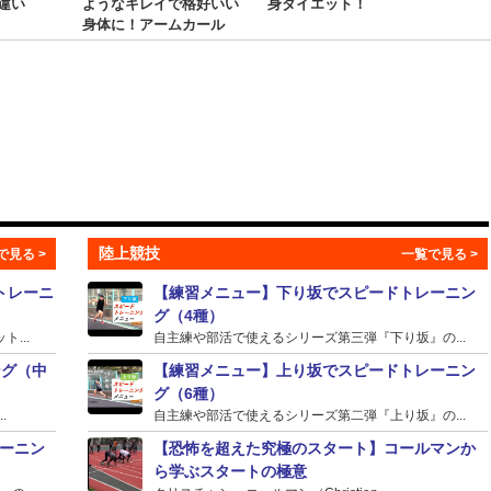
違い
ようなキレイで格好いい
身ダイエット！
で！
身体に！アームカール
にお
ップ2
陸上競技
トレーニ
【練習メニュー】下り坂でスピードトレーニン
グ（4種）
...
自主練や部活で使えるシリーズ第三弾『下り坂』の...
ング（中
【練習メニュー】上り坂でスピードトレーニン
グ（6種）
.
自主練や部活で使えるシリーズ第二弾『上り坂』の...
ーニン
【恐怖を超えた究極のスタート】コールマンか
ら学ぶスタートの極意