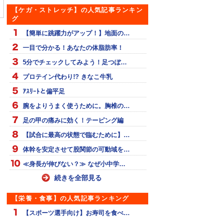
】上半身&体幹部強化
せ！』１０分なわ跳びワ
ティ＆ピッチを向上させ
【ケガ・ストレッチ】の人気記事ランキン
すすめなプッシュア
ークアウト
よう！
グ
5種目
【簡単に跳躍力がアップ！】地面の…
一目で分かる！あなたの体脂肪率！
5分でチェックしてみよう！足つぼ…
プロテイン代わり!? きなこ牛乳
ｱｽﾘｰﾄと偏平足
腕をよりうまく使うために。胸椎の…
足の甲の痛みに効く！テーピング編
【試合に最高の状態で臨むために】…
体幹を安定させて股関節の可動域を…
≪身長が伸びない？≫ なぜ小中学…
続きを全部見る
【栄養・食事】の人気記事ランキング
【スポーツ選手向け】お寿司を食べ…