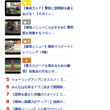
【爆発力ＵＰ】臀部と股関節を鍛え
あげる！【４ポイン…
【補強メニューにもおすすめ】臀部
筋を刺激するフロッ…
【練習メニュー】階段でスピードト
レーニング（9種）
【最大スピードを高めるための練
習】加速走の方法とポ…
ウォーミングアップにオススメ！【…
みんなは出来る？ワニ歩きで股関節…
【恐怖を超えた究極のスタート】コ…
【簡単に跳躍力がアップ！】地面の…
【練習メニュー】上り坂でスピード…