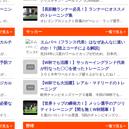
...
クリスチャン・コールマン（Christian ...
ーニン
【長距離ランナー必見！】ランナーにオススメ
のトレーニング集
...
オレゴンプロジェクト所属のゲーレン・ラップ選手...
サッカー
カルチ
エムバぺ（フランス代表）はなぜあんなに速い
のか！？[陸上コーチによる解説]
...
先日4年に1度のワールドカップが行われ、日本代...
予防フ
【W杯でも活躍！】サッカーイングランド代表
が行なった〇〇を使ったトレーニング
...
２０１８年ワールドカップ盛り上がりましたね！ ...
ジカル
【W杯でも大活躍】レアル・マドリードのトレ
ーニング
...
欧州チャンピオンズリーグ３連覇、今回のW杯でも...
必要な
【世界トップの瞬発力！】メッシ選手のアジリ
ティトレーニング【間も無くW杯開幕！】
...
５度のバロンドール受賞、5回のチャンピオンズリ...
野球