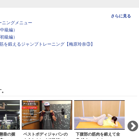
さらに見る
ーニングメニュー
（中級編）
（初級編）
筋を鍛えるジャンプトレーニング【梅原玲奈③】
す。
懸垂の握
ベストボディジャパンの
下腹部の筋肉を鍛えて全
【初