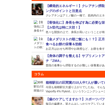
【瞬発的エネルギー！】クレアチン摂取
ングのポイントと注意点
クレアチンはアミノ酸の一種で、筋肉内のエネルギ
【骨強化に】身長を伸ばす為に必要な栄
【Jr世代は特に大切！】
色々な競技の上で、身長が高いということが有利に
【金メダリストの朝ご飯にも！？】正月
食べるお餅の栄養＆効能
お正月はおせち料理やお雑煮など、お餅を食す機会
【身体の調子を整える】サプリメントア
チ「ZMA」
普段の食事から摂取するのが難しい栄養素がある場
コラム
箱根駅伝の区間賞の10人中7人が履い
今回も箱根駅伝大盛り上がりでしたね。 そんな選
Vaporfly 4% Flyknit」というランニングシュー
【歯のケアしてますか？】スポーツパフ
毎日の歯磨き。皆さんはしっかりケアしていま