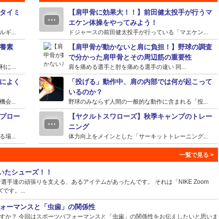
タイミ
【肩甲骨に効果大！！】前田健太投手が行うマ
エケン体操をやってみよう！
...
ドジャースの前田健太投手が行っている「マエケン...
養素
【肩甲骨が動かないと肩に負担！】野球の調査
で分かった肩甲骨とその周辺筋の重要性
...
肩を痛める選手と肘を痛める選手の違い 同...
によく
「投げる」動作中、肩の内部では何が起こって
いるのか？
...
野球のみならず人間の一般的な動作に含まれる「投...
プロー
【ヤクルトスワローズ】秋季キャンプのトレー
ニング
...
体力向上をメインとした「サーキットトレーニング...
ていたシューズ！！
手達の頑張りを支える、あるアイテムがあったんです。 それは「NIKE Zoom
ズです。...
ォーマンスと「虫歯」の関係性
すか？ 今回はスポーツパフォーマンスと「虫歯」の関係性をお伝えしたいと思いま