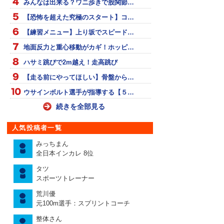
みんなは出来る？ワニ歩きで股関節…
【恐怖を超えた究極のスタート】コ…
【練習メニュー】上り坂でスピード…
地面反力と重心移動がカギ！ホッピ…
ハサミ跳びで2m越え！走高跳び
【走る前にやってほしい】骨盤から…
ウサインボルト選手が指導する【５…
続きを全部見る
人気投稿者一覧
みっちまん
全日本インカレ 8位
タツ
スポーツトレーナー
荒川優
元100m選手：スプリントコーチ
整体さん