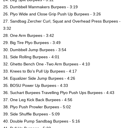
25. Dumbbell Manmakers Burpees - 3:19
26. Plyo Wide and Close Grip Push Up Burpees - 3:26
27. Sandbag Zercher Curl, Squat and Overhead Press Burpees -
3:32
28. One Arm Burpees - 3:42
29. Big Tire Plyo Burpees - 3:49
30. Dumbbell Jump Burpees - 3:54
31. Side Rolling Burpees - 4:01
32. Ghetto Bench One -Two Arm Burpees - 4:10
33. Knees to Bo's Pull Up Burpees - 4:17
34. Equalizer Side Jump Burpees - 4:26
35. BOSU Power Up Burpees - 4:33
36. Suchart Burpees Travelling Plyo Push Ups Burpees - 4:43
37. One Leg Kick Back Burpees - 4:56
38. Plyo Push Prowler Burpees - 5:02
39. Side Shuffle Burpees - 5:09
40. Double Pump Sandbag Burpees - 5:16