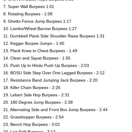
7. Super Wall Burpees 1:01
8. Rotating Burpees - 1:08
9. Ghetto Fence Jump Burpees 1:17
10. Lambo/Wheel Barrow Burpees 1:27
11. Dumbbell Plank Side Shoulder Raise Burpees 1:31
12. Kegger Burpee Jumps - 1:40
13. Plank Knee to Chest Burpees - 1:49
14. Clean and Squat Burpees - 1:55
15. Push Up to Hindu Push Up Burpees - 2:03
16. BOSU Side Step Over One Legged Burpees - 2:12
17. Resistance Band Jumping Jack Burpees - 2:20
18. Killer Chain Burpees - 2:26
19. Lebert Side Hop Burpees - 2:31
20. 180 Degree Jump Burpees - 2:38
21. Alternating Side and Front Box Jump Burpees - 2:44
22. Grasshopper Burpees - 2:54
23. Bench Hop Burpees - 3:02
24. Leg Split Burpees - 3:12