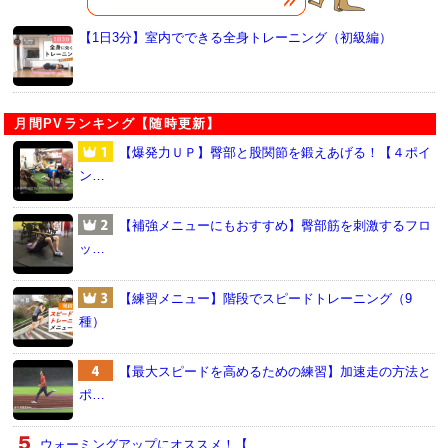
【1日3分】室内でできる全身トレーニング（初級編）
月間PVランキング【随時更新】
【爆発力ＵＰ】臀部と股関節を鍛えあげる！【４ポイ
ン…
【補強メニューにもおすすめ】臀部筋を刺激するフロ
ッ…
【練習メニュー】階段でスピードトレーニング（9
種）
【最大スピードを高めるための練習】加速走の方法と
ポ…
ウォーミングアップにオススメ！【…