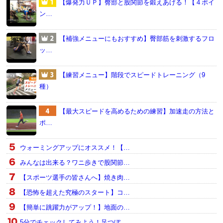
【爆発力ＵＰ】臀部と股関節を鍛えあげる！【４ポイ
ン…
【補強メニューにもおすすめ】臀部筋を刺激するフロ
ッ…
【練習メニュー】階段でスピードトレーニング（9
種）
【最大スピードを高めるための練習】加速走の方法と
ポ…
ウォーミングアップにオススメ！【…
みんなは出来る？ワニ歩きで股関節…
【スポーツ選手の皆さんへ】焼き肉…
【恐怖を超えた究極のスタート】コ…
【簡単に跳躍力がアップ！】地面の…
5分でチェックしてみよう！足つぼ…