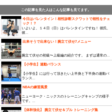
この記事を見た人はこんな記事も見てます。
今日はバレンタイン！相性診断スクワットで相性をチェ
ック！？
いよいよ、１４日（日）はバレンタインですね！ 彼氏、
彼...
出来そうで出来ない！腕立て伏せ7メニュー
腕立て伏せの初級〜上級編の紹介です。 まずは通常の...
【小学生】連動バランス
【小学生】には行って頂きたい上半身と下半身の連動バ
ランス...
NBAの練習風景
ニューヨーク・ニックスのトレーニングキャンプの様子
です。...
【体幹強化】 腕立て伏せ＆プル トレーニング集