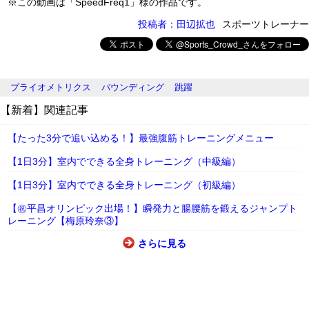
※この動画は「SpeedFreq1」様の作品です。
投稿者：田辺拡也
スポーツトレーナー
プライオメトリクス
バウンディング
跳躍
【新着】関連記事
【たった3分で追い込める！】最強腹筋トレーニングメニュー
【1日3分】室内でできる全身トレーニング（中級編）
【1日3分】室内でできる全身トレーニング（初級編）
【㊗平昌オリンピック出場！】瞬発力と腸腰筋を鍛えるジャンプト
レーニング【梅原玲奈③】
さらに見る