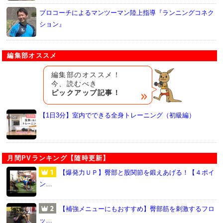
プロコーチによるマンツーマン陸上指導『ランニングコネク
ション』
編集部オススメ
編集部のオススメ！
今、読むべき
ピックアップ記事！
【1日3分】室内でできる全身トレーニング（初級編）
月間PVランキング【随時更新】
【爆発力ＵＰ】臀部と股関節を鍛えあげる！【４ポイ
ン…
【補強メニューにもおすすめ】臀部筋を刺激するフロ
ッ…