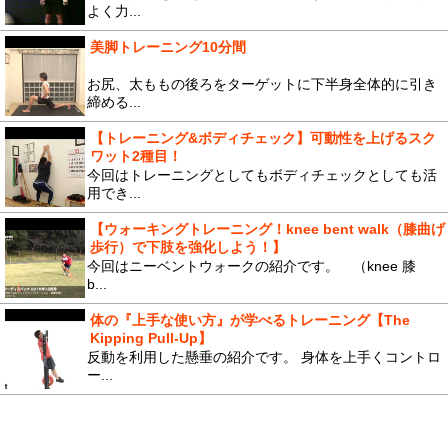
よく力...
美脚トレーニング10分間
お尻、太ももの後ろをターゲットに下半身全体的に引き
締める...
【トレーニング&ボディチェック】可動性を上げるスク
ワット2種目！
今回はトレーニングとしてもボディチェックとしても活
用でき...
【ウォーキングトレーニング！knee bent walk（膝曲げ
歩行）で下肢を強化しよう！】
今回はニーベントウォークの紹介です。 （knee 膝
b...
体の『上手な使い方』が学べるトレーニング【The
Kipping Pull-Up】
反動を利用した懸垂の紹介です。 身体を上手くコントロ
ー...