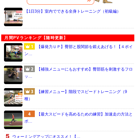
【1日3分】室内でできる全身トレーニング（初級編）
月間PVランキング【随時更新】
【爆発力ＵＰ】臀部と股関節を鍛えあげる！【４ポイ
ン…
【補強メニューにもおすすめ】臀部筋を刺激するフロ
ッ…
【練習メニュー】階段でスピードトレーニング（9
種）
【最大スピードを高めるための練習】加速走の方法と
ポ…
ウォーミングアップにオススメ！【…