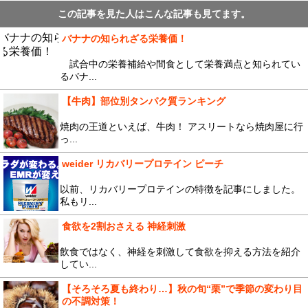
この記事を見た人はこんな記事も見てます。
バナナの知られざる栄養価！
試合中の栄養補給や間食として栄養満点と知られてい
るバナ...
【牛肉】部位別タンパク質ランキング
焼肉の王道といえば、牛肉！ アスリートなら焼肉屋に行
っ...
weider リカバリープロテイン ピーチ
以前、リカバリープロテインの特徴を記事にしました。
私もリ...
食欲を2割おさえる 神経刺激
飲食ではなく、神経を刺激して食欲を抑える方法を紹介
してい...
【そろそろ夏も終わり…】秋の旬“栗”で季節の変わり目
の不調対策！