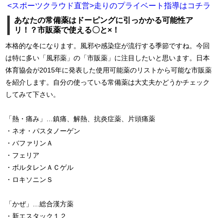
<スポーツクラウド直営>走りのプライベート指導はコチラ
あなたの常備薬はドーピングに引っかかる可能性ア
リ！？市販薬で使える〇と×！
本格的な冬になります。風邪や感染症が流行する季節ですね。今回
は特に多い「風邪薬」の「市販薬」に注目したいと思います。日本
体育協会が2015年に発表した使用可能薬のリストから可能な市販薬
を紹介します。自分の使っている常備薬は大丈夫かどうかチェック
してみて下さい。
「熱・痛み」…鎮痛、解熱、抗炎症薬、片頭痛薬
・ネオ・パスタノーゲン
・バファリンＡ
・フェリア
・ボルタレンＡＣゲル
・ロキソニンＳ
「かぜ」…総合漢方薬
・新エスタック１２