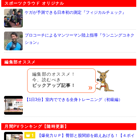
スポーツクラウド オリジナル
ケガが予測できる日本初の測定『フィジカルチェック』
プロコーチによるマンツーマン陸上指導『ランニングコネク
ション』
編集部オススメ
編集部のオススメ！
今、読むべき
ピックアップ記事！
【1日3分】室内でできる全身トレーニング（初級編）
月間PVランキング【随時更新】
【爆発力ＵＰ】臀部と股関節を鍛えあげる！【４ポイ