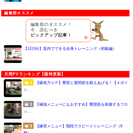
編集部オススメ
編集部のオススメ！
今、読むべき
ピックアップ記事！
【1日3分】室内でできる全身トレーニング（初級編）
月間PVランキング【随時更新】
【爆発力ＵＰ】臀部と股関節を鍛えあげる！【４ポイ
ン…
【補強メニューにもおすすめ】臀部筋を刺激するフロ
ッ…
【練習メニュー】階段でスピードトレーニング（9
種）