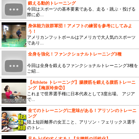
鍛える動的トレーニング
今回はスポーツの基本要素である、走る・跳ぶ・投げる
際に必...
身体能力抜群軍団！アメフトの練習を参考にしてみよ
う！
アメリカンフットボールはアメリカで大人気のスポーツ
であり...
全身を強化！ファンクショナルトレーニング3種
今回は全身を鍛えるファンクショナルトレーニング3種を
ご紹...
【Athlete トレーニング】腸腰筋を鍛える腹筋トレーニ
ング【梅原玲奈②】
これまで世界選手権に日本代表として3度出場。 アジア
で...
全てのトレーニングに意味がある！アリソンのトレーニ
ング
陸上短距離界の女王こと、アリソン・フェリックス選手
のトレ...
足を上げやすくする！【大腰筋の活性化】