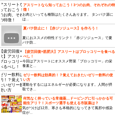
アスリートなら知っておこう！3つのお肉、それぞれの特
徴！
お肉といっても種類はたくさんあります。 タンパク源に
は...
夏バテ防止に！【赤ジソジュース】を作ろう！
夏におススメの特性ドリンク！「赤ジソジュース」で夏
バテ防...
【疲労回復×筋肥大】アスリートはブロッコリーを食べる
べし！
今回はアスリートにオススメ野菜「ブロッコリー」の栄
養素と...
ゼリー飲料は効果的！？覚えておきたいゼリー飲料の使
い方
運動をするにはエネルギーが必要になります。人間が摂
取でき...
何気なく持っている常備薬…ドーピングに引っかかる可
能生アリ？！スポーツ選手も使える市販薬は？
気がつけば12月、寒さも本格的になってきて風邪や感染
症が...