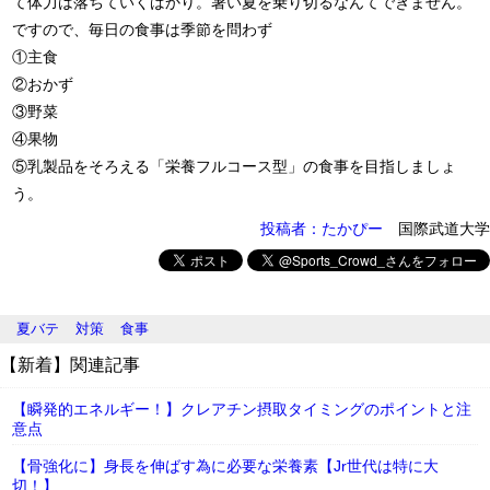
て体力は落ちていくばかり。暑い夏を乗り切るなんてできません。
ですので、毎日の食事は季節を問わず
①主食
②おかず
③野菜
④果物
⑤乳製品をそろえる「栄養フルコース型」の食事を目指しましょ
う。
投稿者：たかぴー
国際武道大学
夏バテ
対策
食事
【新着】関連記事
【瞬発的エネルギー！】クレアチン摂取タイミングのポイントと注
意点
【骨強化に】身長を伸ばす為に必要な栄養素【Jr世代は特に大
切！】