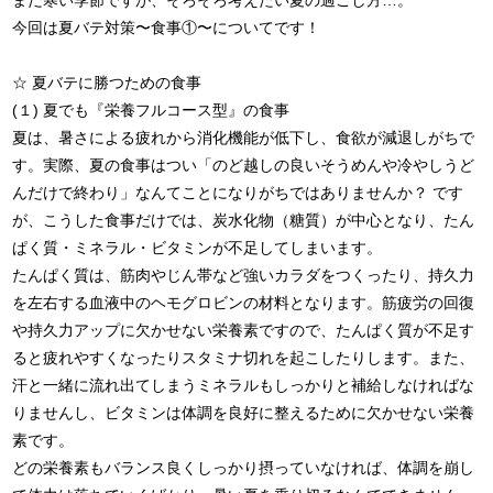
今回は夏バテ対策〜食事①〜についてです！
☆ 夏バテに勝つための食事
(１) 夏でも『栄養フルコース型』の食事
夏は、暑さによる疲れから消化機能が低下し、食欲が減退しがちで
す。実際、夏の食事はつい「のど越しの良いそうめんや冷やしうど
んだけで終わり」なんてことになりがちではありませんか？ です
が、こうした食事だけでは、炭水化物（糖質）が中心となり、たん
ぱく質・ミネラル・ビタミンが不足してしまいます。
たんぱく質は、筋肉やじん帯など強いカラダをつくったり、持久力
を左右する血液中のヘモグロビンの材料となります。筋疲労の回復
や持久力アップに欠かせない栄養素ですので、たんぱく質が不足す
ると疲れやすくなったりスタミナ切れを起こしたりします。また、
汗と一緒に流れ出てしまうミネラルもしっかりと補給しなければな
りませんし、ビタミンは体調を良好に整えるために欠かせない栄養
素です。
どの栄養素もバランス良くしっかり摂っていなければ、体調を崩し