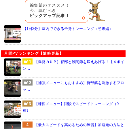
編集部のオススメ！
今、読むべき
ピックアップ記事！
【1日3分】室内でできる全身トレーニング（初級編）
月間PVランキング【随時更新】
【爆発力ＵＰ】臀部と股関節を鍛えあげる！【４ポイ
ン…
【補強メニューにもおすすめ】臀部筋を刺激するフロ
ッ…
【練習メニュー】階段でスピードトレーニング（9
種）
【最大スピードを高めるための練習】加速走の方法と