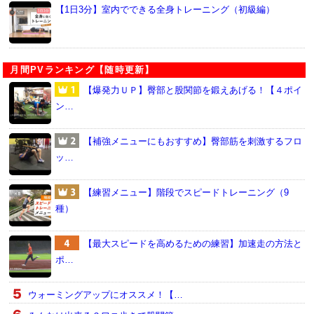
【1日3分】室内でできる全身トレーニング（初級編）
月間PVランキング【随時更新】
【爆発力ＵＰ】臀部と股関節を鍛えあげる！【４ポイ
ン…
【補強メニューにもおすすめ】臀部筋を刺激するフロ
ッ…
【練習メニュー】階段でスピードトレーニング（9
種）
【最大スピードを高めるための練習】加速走の方法と
ポ…
ウォーミングアップにオススメ！【…