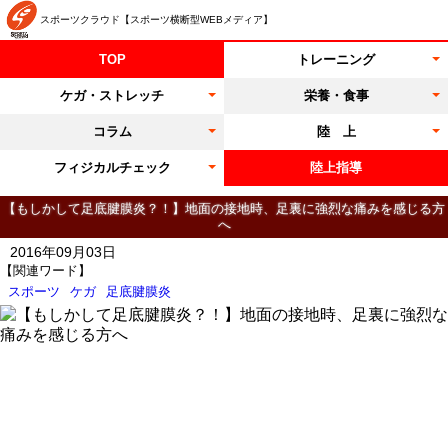
スポーツクラウド【スポーツ横断型WEBメディア】
TOP
トレーニング
ケガ・ストレッチ
栄養・食事
コラム
陸 上
フィジカルチェック
陸上指導
【もしかして足底腱膜炎？！】地面の接地時、足裏に強烈な痛みを感じる方
へ
2016年09月03日
【関連ワード】
スポーツ
ケガ
足底腱膜炎