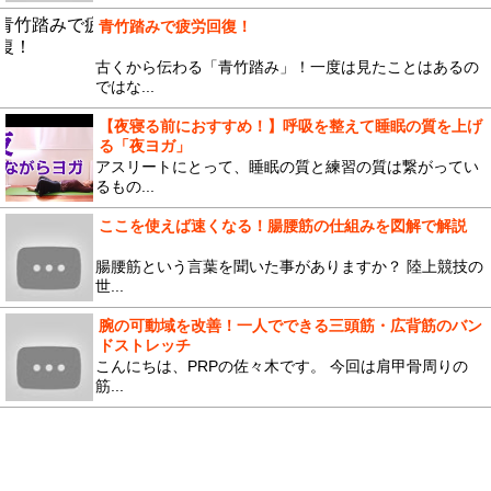
青竹踏みで疲労回復！
古くから伝わる「青竹踏み」！一度は見たことはあるの
ではな...
【夜寝る前におすすめ！】呼吸を整えて睡眠の質を上げ
る「夜ヨガ」
アスリートにとって、睡眠の質と練習の質は繋がってい
るもの...
ここを使えば速くなる！腸腰筋の仕組みを図解で解説
腸腰筋という言葉を聞いた事がありますか？ 陸上競技の
世...
腕の可動域を改善！一人でできる三頭筋・広背筋のバン
ドストレッチ
こんにちは、PRPの佐々木です。 今回は肩甲骨周りの
筋...