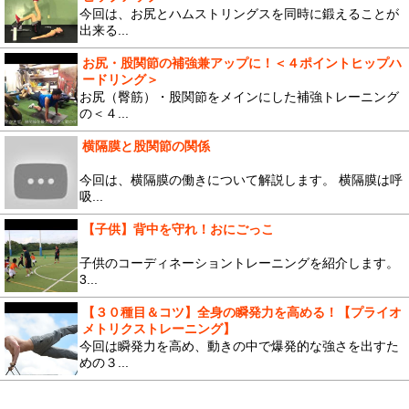
今回は、お尻とハムストリングスを同時に鍛えることが
出来る...
お尻・股関節の補強兼アップに！＜４ポイントヒップハ
ードリング＞
お尻（臀筋）・股関節をメインにした補強トレーニング
の＜４...
横隔膜と股関節の関係
今回は、横隔膜の働きについて解説します。 横隔膜は呼
吸...
【子供】背中を守れ！おにごっこ
子供のコーディネーショントレーニングを紹介します。
3...
【３０種目＆コツ】全身の瞬発力を高める！【プライオ
メトリクストレーニング】
今回は瞬発力を高め、動きの中で爆発的な強さを出すた
めの３...