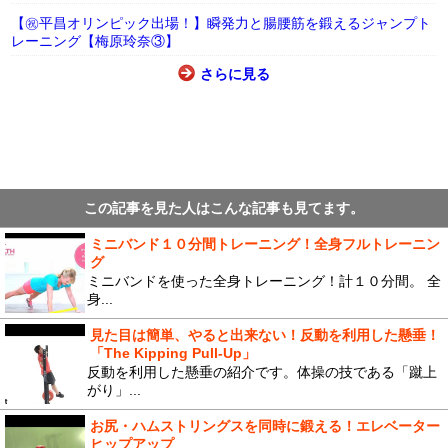
【㊗平昌オリンピック出場！】瞬発力と腸腰筋を鍛えるジャンプト
レーニング【梅原玲奈③】
さらに見る
この記事を見た人はこんな記事も見てます。
ミニバンド１０分間トレーニング！全身フルトレーニン
グ
ミニバンドを使った全身トレーニング！計１０分間。 全
身...
見た目は簡単、やると出来ない！反動を利用した懸垂！
「The Kipping Pull-Up」
反動を利用した懸垂の紹介です。体操の技である「蹴上
がり」...
お尻・ハムストリングスを同時に鍛える！エレベーター
ヒップアップ