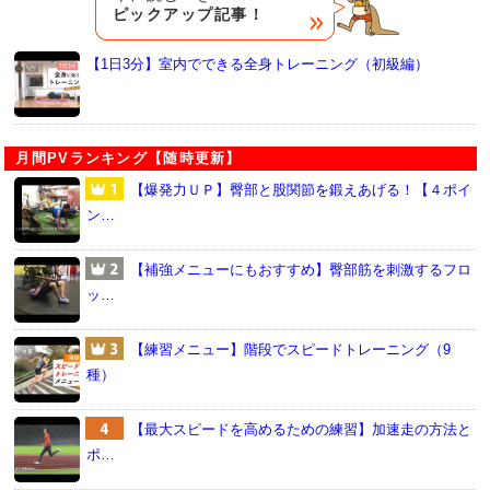
ピックアップ記事！
【1日3分】室内でできる全身トレーニング（初級編）
月間PVランキング【随時更新】
【爆発力ＵＰ】臀部と股関節を鍛えあげる！【４ポイ
ン…
【補強メニューにもおすすめ】臀部筋を刺激するフロ
ッ…
【練習メニュー】階段でスピードトレーニング（9
種）
【最大スピードを高めるための練習】加速走の方法と
ポ…