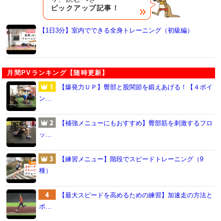
ピックアップ記事！
【1日3分】室内でできる全身トレーニング（初級編）
月間PVランキング【随時更新】
【爆発力ＵＰ】臀部と股関節を鍛えあげる！【４ポイ
ン…
【補強メニューにもおすすめ】臀部筋を刺激するフロ
ッ…
【練習メニュー】階段でスピードトレーニング（9
種）
【最大スピードを高めるための練習】加速走の方法と
ポ…