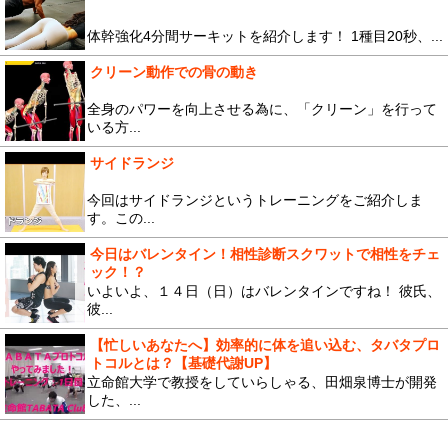
体幹強化4分間サーキットを紹介します！ 1種目20秒、...
クリーン動作での骨の動き
全身のパワーを向上させる為に、「クリーン」を行って
いる方...
サイドランジ
今回はサイドランジというトレーニングをご紹介しま
す。この...
今日はバレンタイン！相性診断スクワットで相性をチェ
ック！？
いよいよ、１４日（日）はバレンタインですね！ 彼氏、
彼...
【忙しいあなたへ】効率的に体を追い込む、タバタプロ
トコルとは？【基礎代謝UP】
立命館大学で教授をしていらしゃる、田畑泉博士が開発
した、...