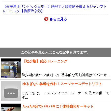
【㊗平昌オリンピック出場！】瞬発力と腸腰筋を鍛えるジャンプト
レーニング【梅原玲奈③】
さらに見る
この記事を見た人はこんな記事も見てます。
【幼少期】反応トレーニング
幼少期(2歳〜12歳)までに基本的な運動神経は90パーセ...
ゆるぎない体幹を作れ！スーツケースデットリフト
こんにちは。 アスレティックトレーナーの佐々木優一で
す...
たった4分でバキバキに！体幹強化サーキット